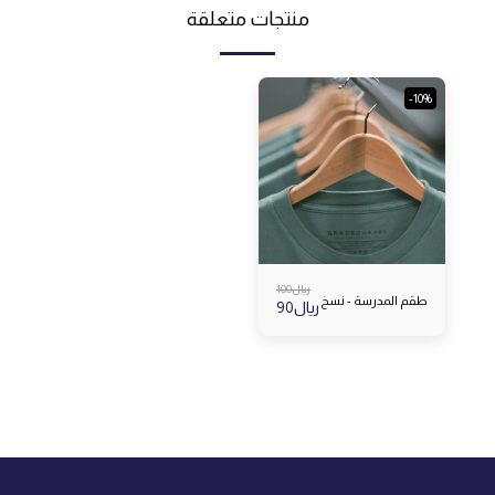
منتجات متعلقة
-10%
﷼
100
طقم المدرسة - نسخ
﷼
90